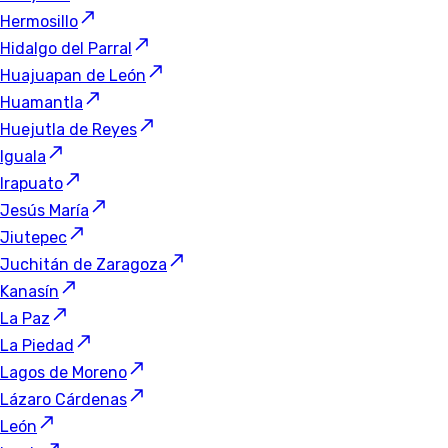
Hermosillo
Hidalgo del Parral
Huajuapan de León
Huamantla
Huejutla de Reyes
Iguala
Irapuato
Jesús María
Jiutepec
Juchitán de Zaragoza
Kanasín
La Paz
La Piedad
Lagos de Moreno
Lázaro Cárdenas
León