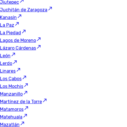
Jiutepec
Juchitán de Zaragoza
Kanasín
La Paz
La Piedad
Lagos de Moreno
Lázaro Cárdenas
León
Lerdo
Linares
Los Cabos
Los Mochis
Manzanillo
Martínez de la Torre
Matamoros
Matehuala
Mazatlán