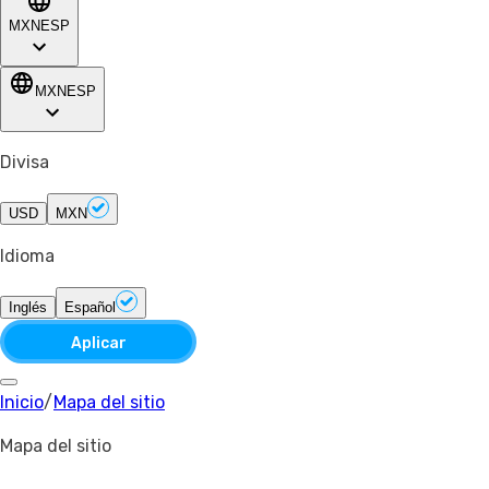
MXN
ESP
MXN
ESP
Divisa
USD
MXN
Idioma
Inglés
Español
Aplicar
Inicio
/
Mapa del sitio
Mapa del sitio