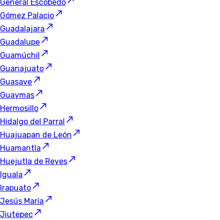
General Escobedo
Gómez Palacio
Guadalajara
Guadalupe
Guamúchil
Guanajuato
Guasave
Guaymas
Hermosillo
Hidalgo del Parral
Huajuapan de León
Huamantla
Huejutla de Reyes
Iguala
Irapuato
Jesús María
Jiutepec