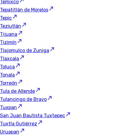
Temixco
Tepatitlán de Morelos
Tepic
Teziutlán
Tijuana
Tizimín
Tlajomulco de Zuniga
Tlaxcala
Toluca
Tonala
Torreón
Tula de Allende
Tulancingo de Bravo
Tuxpan
San Juan Bautista Tuxtepec
Tuxtla Gutiérrez
Uruapan