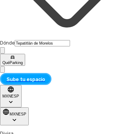
Dónde
Qué
Parking
Sube tu espacio
MXN
ESP
MXN
ESP
Divisa