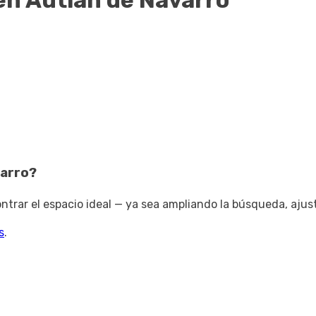
en Autlán de Navarro
varro
?
trar el espacio ideal — ya sea ampliando la búsqueda, ajus
s
.