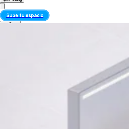
Sube tu espacio
MXN
ESP
MXN
ESP
Divisa
USD
MXN
Idioma
Inglés
Español
Aplicar