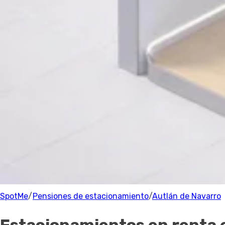
Estacionamiento
Precio
Precio
Recomendado
Filtrar
Autlán de Navarro
Parking
0 Estacionamientos
cerca de Autlán de Navarro
100% de los anfitriones están verificados.
SpotMe
/
Pensiones de estacionamiento
/
Autlán de Navarro