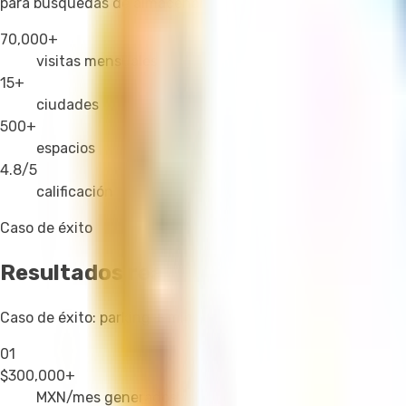
para búsquedas de almacenamiento
70,000+
visitas mensuales
15+
ciudades
500+
espacios
4.8/5
calificación
Caso de éxito
Resultados reales
Caso de éxito: parking + mini bodegas en un solo inmueble
01
$300,000+
MXN/mes generados
y sigue creciendo