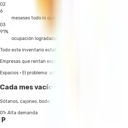
02
6
meses
es todo lo que tomó
03
91%
ocupación lograda
con demanda SpotMe
Todo este inventario estaba 100% vacío — y aún hay espaci
Empresas que rentan espacio con SpotMe
Espacios
·
El problema: activos muertos
Cada mes vacío es ingreso perdido
Sótanos, cajones, bodegas, contenedores y pisos vacíos son a
01
·
Alta demanda