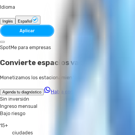
Idioma
Inglés
Español
Aplicar
SpotMe para empresas
Convierte espacios vacíos en ingres
Monetizamos los estacionamientos, mini bodegas y espacios s
Habla con un especialista
Agenda tu diagnóstico
Sin inversión
Ingreso mensual
Bajo riesgo
15+
ciudades