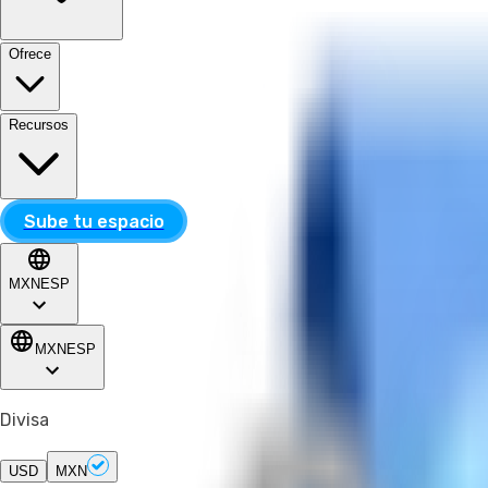
Ofrece
Recursos
Sube tu espacio
MXN
ESP
MXN
ESP
Divisa
USD
MXN