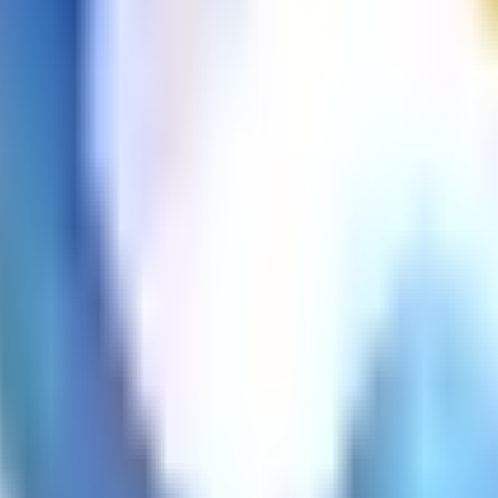
te.
osto ni compromiso.
te.