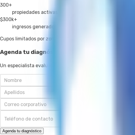
300+
propiedades activas
$300k+
ingresos generados
Cupos limitados por zona
Agenda tu diagnóstico gratuito
Un especialista evaluará el potencial de tus espacios sin c
Agenda tu diagnóstico