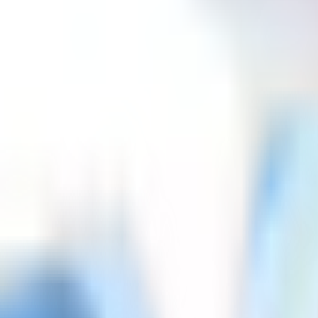
las, oficinas, agencias y profesionales.
on demanda constante de empresas, PyMEs e individuos.
s con nuestra demanda B2B activa.