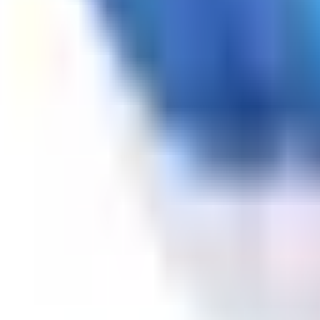
o para seguir creciendo
ctivos muertos. Rentarlos por la vía tradicional significa c