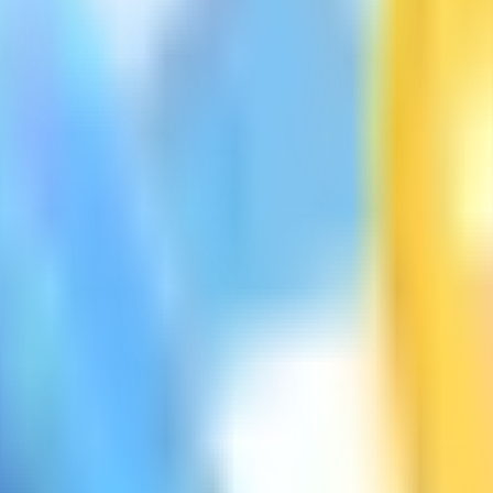
os mensuales
sin CAPEX
ubutilizados de tu plaza, edificio, hotel o desarrollo — sin