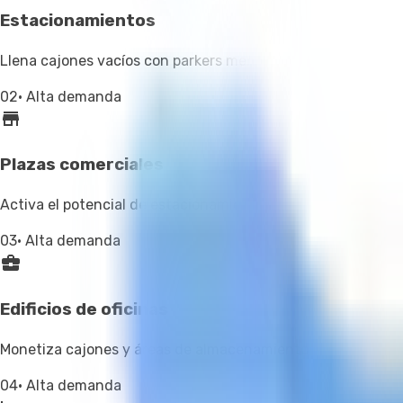
Estacionamientos
Llena cajones vacíos con parkers mensuales confiables: flotil
02
·
Alta demanda
Plazas comerciales
Activa el potencial de estacionamientos y mini bodegas c
03
·
Alta demanda
Edificios de oficinas
Monetiza cajones y áreas de almacenamiento subutilizado
04
·
Alta demanda