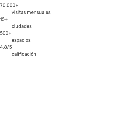
70,000+
visitas mensuales
15+
ciudades
500+
espacios
4.8/5
calificación
Marketplace · Demanda en vivo
Te traemos los clientes; tú sigues c
Cada mes, miles de personas buscan espacio en SpotMe. Te 
70,000+
visitas mensuales