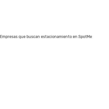
personas buscando espacio
15+
ciudades
con cobertura en México
#1
en Google
Empresas que buscan estacionamiento en SpotMe
en renta de espacios
Cómo funciona
Tres pasos, cero fricción
Sin software nuevo, sin cambiar tu portón.
01