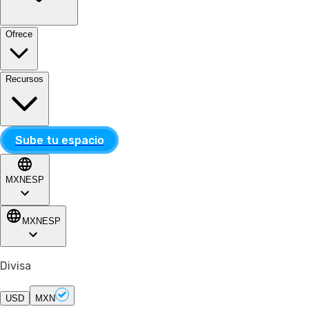
Ofrece
Recursos
Sube tu espacio
MXN
ESP
MXN
ESP
Divisa
USD
MXN