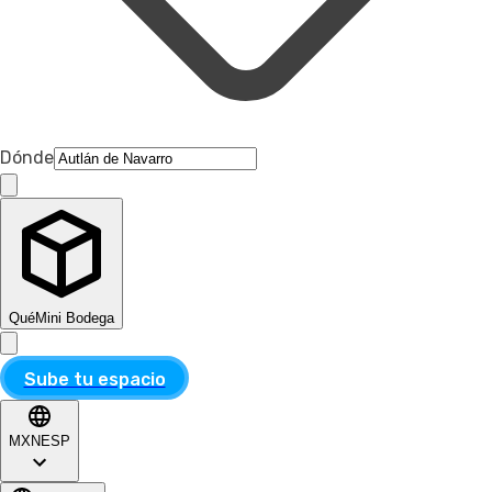
Dónde
Qué
Mini Bodega
Sube tu espacio
MXN
ESP