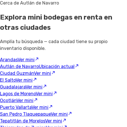
Cerca de Autlán de Navarro
Explora mini bodegas en renta
en
otras ciudades
Amplía tu búsqueda — cada ciudad tiene su propio
inventario disponible.
Arandas
Ver mini
Autlán de Navarro
Ubicación actual
Ciudad Guzmán
Ver mini
El Salto
Ver mini
Guadalajara
Ver mini
Lagos de Moreno
Ver mini
Ocotlán
Ver mini
Puerto Vallarta
Ver mini
San Pedro Tlaquepaque
Ver mini
Tepatitlán de Morelos
Ver mini