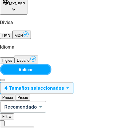
MXN
ESP
Divisa
USD
MXN
Idioma
Inglés
Español
Aplicar
4 Tamaños seleccionados
Precio
Precio
Recomendado
Filtrar