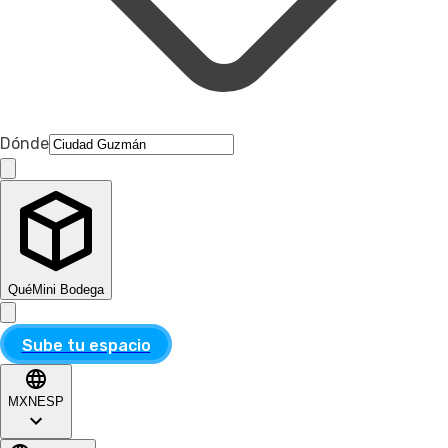
Dónde
Qué
Mini Bodega
Sube tu espacio
MXN
ESP