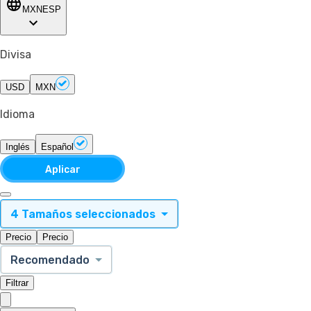
MXN
ESP
Divisa
USD
MXN
Idioma
Inglés
Español
Aplicar
4 Tamaños seleccionados
Precio
Precio
Recomendado
Filtrar