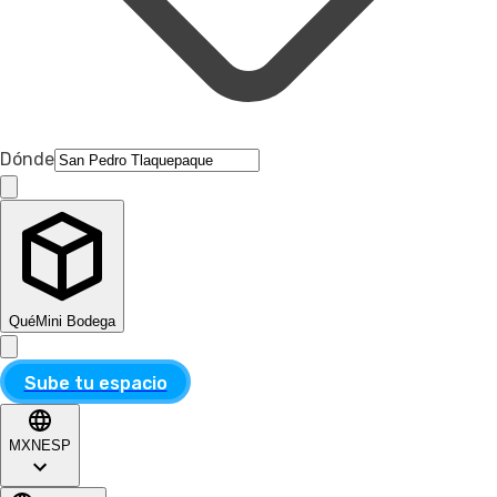
Dónde
Qué
Mini Bodega
Sube tu espacio
MXN
ESP