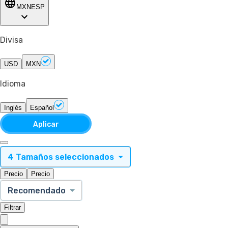
MXN
ESP
Divisa
USD
MXN
Idioma
Inglés
Español
Aplicar
4 Tamaños seleccionados
Precio
Precio
Recomendado
Filtrar