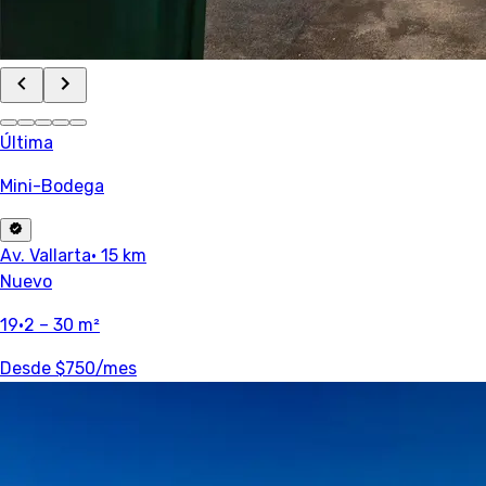
Última
Mini-Bodega
Av. Vallarta
· 15 km
Nuevo
19
·
2 – 30 m²
Desde
$750
/mes