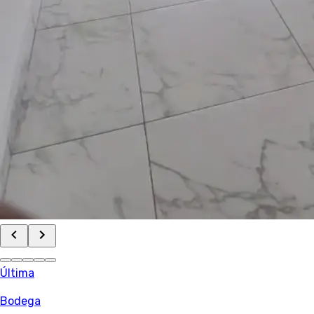
Última
Bodega