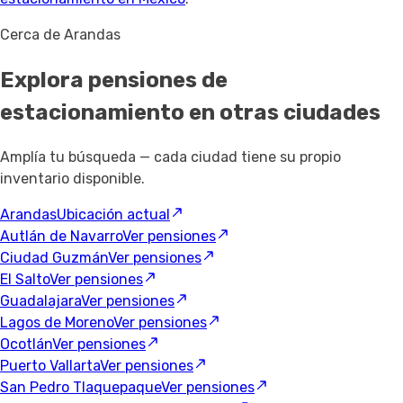
Cerca de Arandas
Explora pensiones de
estacionamiento
en otras ciudades
Amplía tu búsqueda — cada ciudad tiene su propio
inventario disponible.
Arandas
Ubicación actual
Autlán de Navarro
Ver pensiones
Ciudad Guzmán
Ver pensiones
El Salto
Ver pensiones
Guadalajara
Ver pensiones
Lagos de Moreno
Ver pensiones
Ocotlán
Ver pensiones
Puerto Vallarta
Ver pensiones
San Pedro Tlaquepaque
Ver pensiones