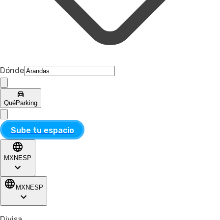
Dónde
Qué
Parking
Sube tu espacio
MXN
ESP
MXN
ESP
Divisa