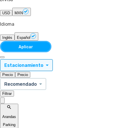
USD
MXN
Idioma
Inglés
Español
Aplicar
Estacionamiento
Precio
Precio
Recomendado
Filtrar
Arandas
Parking