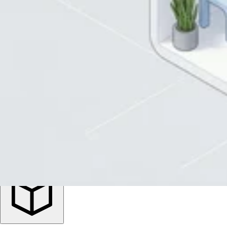
Inglés
Español
Aplicar
4 Tamaños seleccionados
Precio
Precio
Recomendado
Filtrar
Playas de Rosarito
Mini Bodega