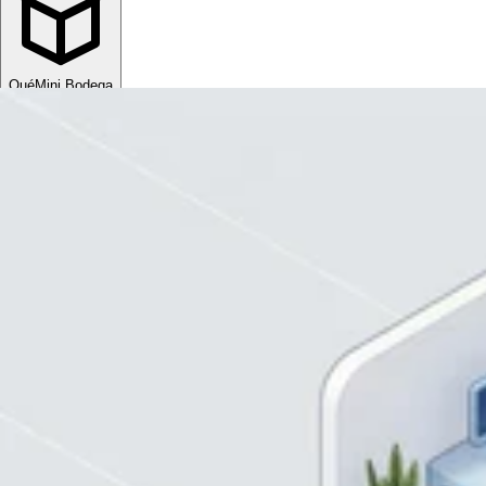
Qué
Mini Bodega
Sube tu espacio
MXN
ESP
MXN
ESP
Divisa
USD
MXN
Idioma