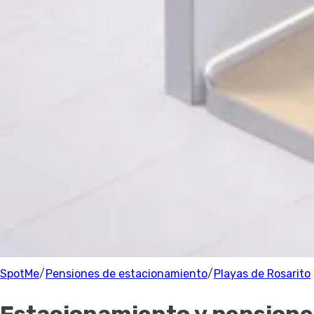
Estacionamiento
Precio
Precio
Recomendado
Filtrar
Playas de Rosarito
Parking
1 Estacionamientos
cerca de Playas de Rosarito
100% de los anfitriones están verificados.
SpotMe
/
Pensiones de estacionamiento
/
Playas de Rosarito