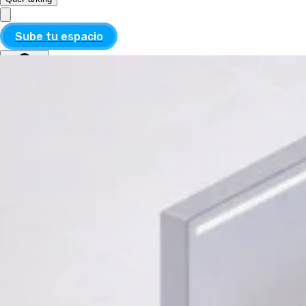
Sube tu espacio
MXN
ESP
MXN
ESP
Divisa
USD
MXN
Idioma
Inglés
Español
Aplicar