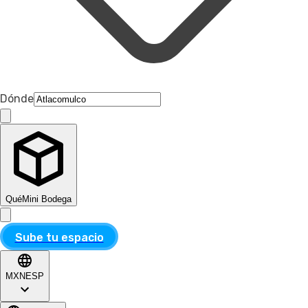
Dónde
Qué
Mini Bodega
Sube tu espacio
MXN
ESP