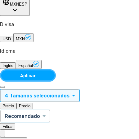
MXN
ESP
Divisa
USD
MXN
Idioma
Inglés
Español
Aplicar
4 Tamaños seleccionados
Precio
Precio
Recomendado
Filtrar