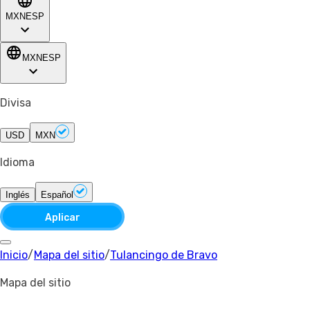
MXN
ESP
MXN
ESP
Divisa
USD
MXN
Idioma
Inglés
Español
Aplicar
Inicio
/
Mapa del sitio
/
Tulancingo de Bravo
Mapa del sitio