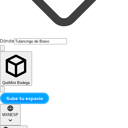
Dónde
Qué
Mini Bodega
Sube tu espacio
MXN
ESP