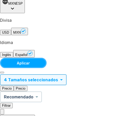
MXN
ESP
Divisa
USD
MXN
Idioma
Inglés
Español
Aplicar
4 Tamaños seleccionados
Precio
Precio
Recomendado
Filtrar