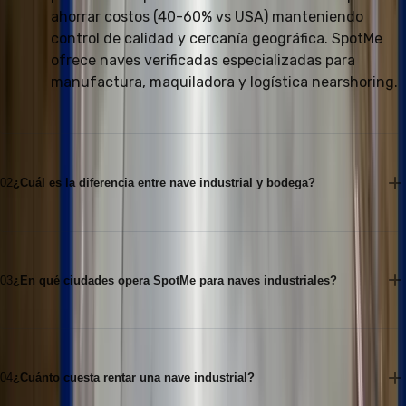
ahorrar costos (40-60% vs USA) manteniendo
control de calidad y cercanía geográfica. SpotMe
ofrece naves verificadas especializadas para
manufactura, maquiladora y logística nearshoring.
02
¿Cuál es la diferencia entre nave industrial y bodega?
03
¿En qué ciudades opera SpotMe para naves industriales?
04
¿Cuánto cuesta rentar una nave industrial?