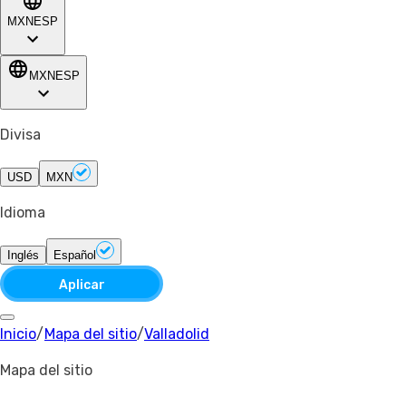
MXN
ESP
MXN
ESP
Divisa
USD
MXN
Idioma
Inglés
Español
Aplicar
Inicio
/
Mapa del sitio
/
Valladolid
Mapa del sitio