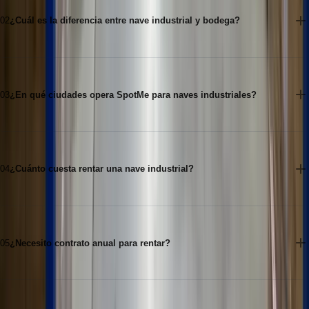
02
¿Cuál es la diferencia entre nave industrial y bodega?
03
¿En qué ciudades opera SpotMe para naves industriales?
04
¿Cuánto cuesta rentar una nave industrial?
05
¿Necesito contrato anual para rentar?