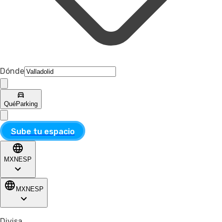
Dónde
Qué
Parking
Sube tu espacio
MXN
ESP
MXN
ESP
Divisa