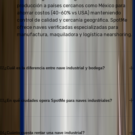
producción a países cercanos como México para
ahorrar costos (40-60% vs USA) manteniendo
control de calidad y cercanía geográfica. SpotMe
ofrece naves verificadas especializadas para
manufactura, maquiladora y logística nearshoring.
02
¿Cuál es la diferencia entre nave industrial y bodega?
03
¿En qué ciudades opera SpotMe para naves industriales?
04
¿Cuánto cuesta rentar una nave industrial?