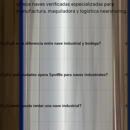
ofrece naves verificadas especializadas para
manufactura, maquiladora y logística nearshoring.
02
¿Cuál es la diferencia entre nave industrial y bodega?
03
¿En qué ciudades opera SpotMe para naves industriales?
04
¿Cuánto cuesta rentar una nave industrial?