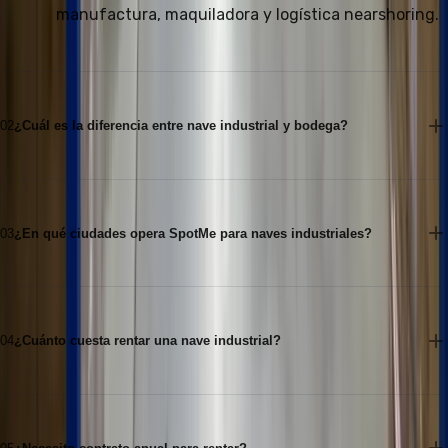
manufactura, maquiladora y logística nearshoring.
02
¿Cuál es la diferencia entre nave industrial y bodega?
03
¿En qué ciudades opera SpotMe para naves industriales?
04
¿Cuánto cuesta rentar una nave industrial?