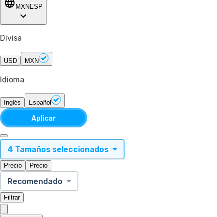
MXN
ESP
Divisa
USD
MXN
Idioma
Inglés
Español
Aplicar
4 Tamaños seleccionados
Precio
Precio
Recomendado
Filtrar