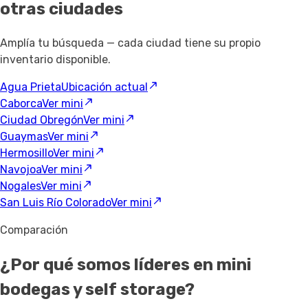
otras ciudades
Amplía tu búsqueda — cada ciudad tiene su propio
inventario disponible.
Agua Prieta
Ubicación actual
Caborca
Ver mini
Ciudad Obregón
Ver mini
Guaymas
Ver mini
Hermosillo
Ver mini
Navojoa
Ver mini
Nogales
Ver mini
San Luis Río Colorado
Ver mini
Comparación
¿Por qué somos líderes en mini
bodegas y self storage?