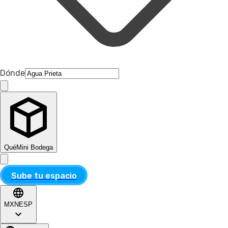
Dónde
Qué
Mini Bodega
Sube tu espacio
MXN
ESP