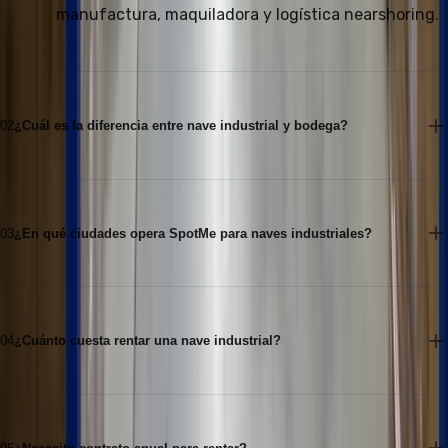
manufactura, maquiladora y logística nearshoring.
02
¿Cuál es la diferencia entre nave industrial y bodega?
03
¿En qué ciudades opera SpotMe para naves industriales?
04
¿Cuánto cuesta rentar una nave industrial?