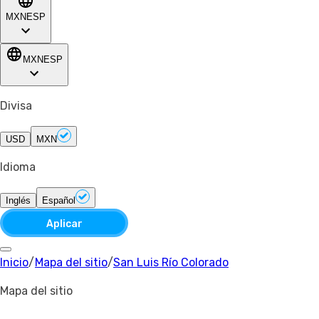
MXN
ESP
MXN
ESP
Divisa
USD
MXN
Idioma
Inglés
Español
Aplicar
Inicio
/
Mapa del sitio
/
San Luis Río Colorado
Mapa del sitio