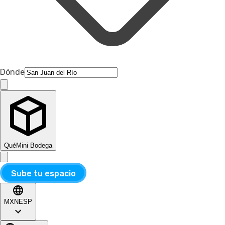
Dónde
Qué
Mini Bodega
Sube tu espacio
MXN
ESP