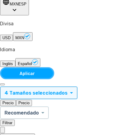
MXN
ESP
Divisa
USD
MXN
Idioma
Inglés
Español
Aplicar
4 Tamaños seleccionados
Precio
Precio
Recomendado
Filtrar