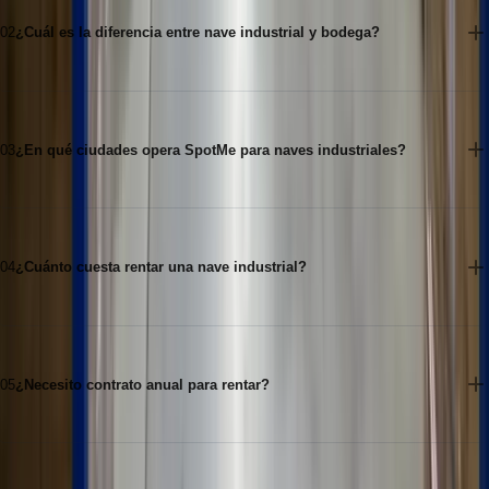
02
¿Cuál es la diferencia entre nave industrial y bodega?
03
¿En qué ciudades opera SpotMe para naves industriales?
04
¿Cuánto cuesta rentar una nave industrial?
05
¿Necesito contrato anual para rentar?