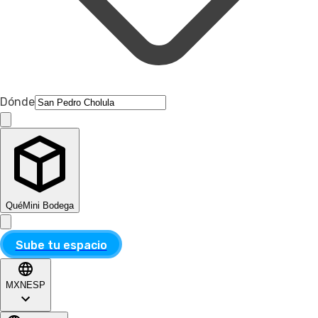
Dónde
Qué
Mini Bodega
Sube tu espacio
MXN
ESP