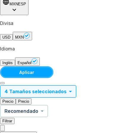
MXN
ESP
Divisa
USD
MXN
Idioma
Inglés
Español
Aplicar
4 Tamaños seleccionados
Precio
Precio
Recomendado
Filtrar