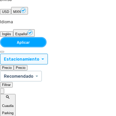
USD
MXN
Idioma
Inglés
Español
Aplicar
Estacionamiento
Precio
Precio
Recomendado
Filtrar
Cuautla
Parking