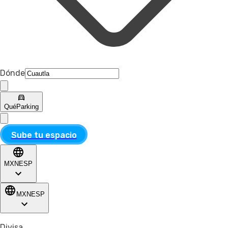
Dónde
Qué
Parking
Sube tu espacio
MXN
ESP
MXN
ESP
Divisa