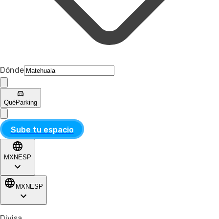
Dónde
Qué
Parking
Sube tu espacio
MXN
ESP
MXN
ESP
Divisa