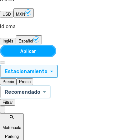
USD
MXN
Idioma
Inglés
Español
Aplicar
Estacionamiento
Precio
Precio
Recomendado
Filtrar
Matehuala
Parking