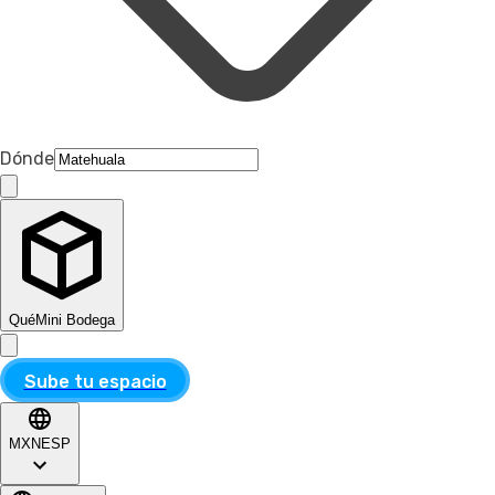
Dónde
Qué
Mini Bodega
Sube tu espacio
MXN
ESP