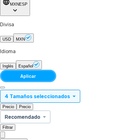
MXN
ESP
Divisa
USD
MXN
Idioma
Inglés
Español
Aplicar
4 Tamaños seleccionados
Precio
Precio
Recomendado
Filtrar