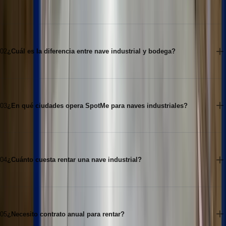
02
¿Cuál es la diferencia entre nave industrial y bodega?
03
¿En qué ciudades opera SpotMe para naves industriales?
04
¿Cuánto cuesta rentar una nave industrial?
05
¿Necesito contrato anual para rentar?