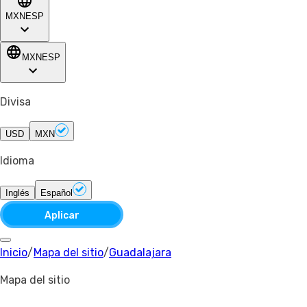
MXN
ESP
MXN
ESP
Divisa
USD
MXN
Idioma
Inglés
Español
Aplicar
Inicio
/
Mapa del sitio
/
Guadalajara
Mapa del sitio