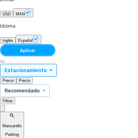
USD
MXN
Idioma
Inglés
Español
Aplicar
Estacionamiento
Precio
Precio
Recomendado
Filtrar
Manzanillo
Parking