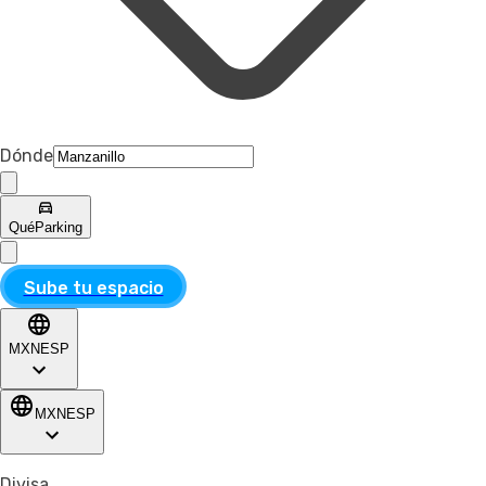
Dónde
Qué
Parking
Sube tu espacio
MXN
ESP
MXN
ESP
Divisa