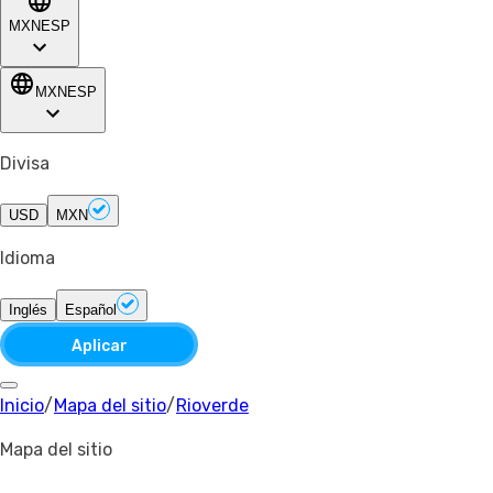
MXN
ESP
MXN
ESP
Divisa
USD
MXN
Idioma
Inglés
Español
Aplicar
Inicio
/
Mapa del sitio
/
Rioverde
Mapa del sitio