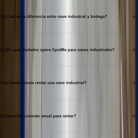
02
¿Cuál es la diferencia entre nave industrial y bodega?
03
¿En qué ciudades opera SpotMe para naves industriales?
04
¿Cuánto cuesta rentar una nave industrial?
05
¿Necesito contrato anual para rentar?