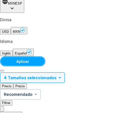
MXN
ESP
Divisa
USD
MXN
Idioma
Inglés
Español
Aplicar
4 Tamaños seleccionados
Precio
Precio
Recomendado
Filtrar