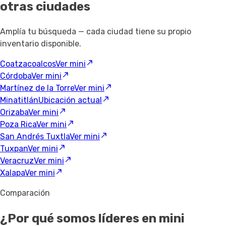
otras ciudades
Amplía tu búsqueda — cada ciudad tiene su propio
inventario disponible.
Coatzacoalcos
Ver mini
Córdoba
Ver mini
Martínez de la Torre
Ver mini
Minatitlán
Ubicación actual
Orizaba
Ver mini
Poza Rica
Ver mini
San Andrés Tuxtla
Ver mini
Tuxpan
Ver mini
Veracruz
Ver mini
Xalapa
Ver mini
Comparación
¿Por qué somos líderes en mini