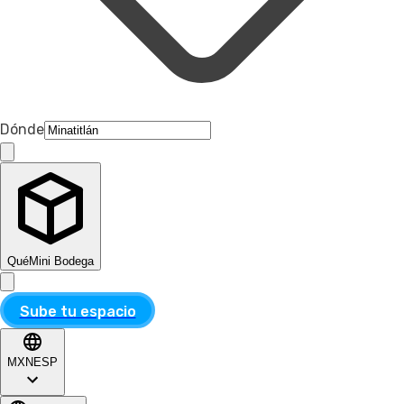
Dónde
Qué
Mini Bodega
Sube tu espacio
MXN
ESP