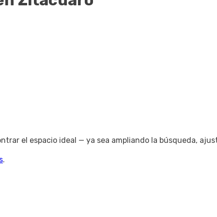
en Zitácuaro
trar el espacio ideal — ya sea ampliando la búsqueda, ajus
s
.