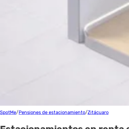
Estacionamiento
Precio
Precio
Recomendado
Filtrar
Zitácuaro
Parking
0 Estacionamientos
cerca de Zitácuaro
100% de los anfitriones están verificados.
SpotMe
/
Pensiones de estacionamiento
/
Zitácuaro