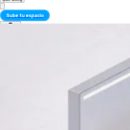
Sube tu espacio
MXN
ESP
MXN
ESP
Divisa
USD
MXN
Idioma
Inglés
Español
Aplicar