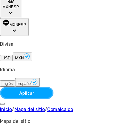
MXN
ESP
MXN
ESP
Divisa
USD
MXN
Idioma
Inglés
Español
Aplicar
Inicio
/
Mapa del sitio
/
Comalcalco
Mapa del sitio