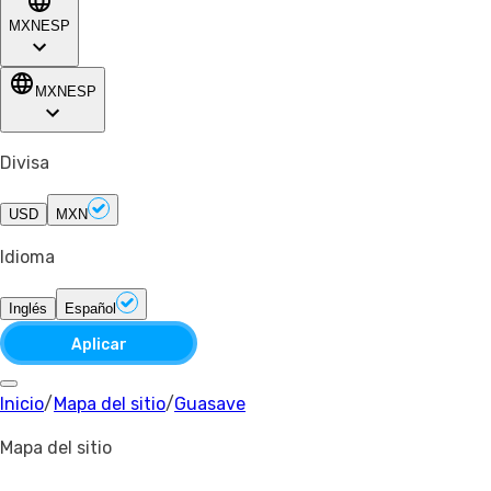
MXN
ESP
MXN
ESP
Divisa
USD
MXN
Idioma
Inglés
Español
Aplicar
Inicio
/
Mapa del sitio
/
Guasave
Mapa del sitio