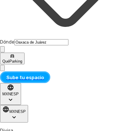
Dónde
Qué
Parking
Sube tu espacio
MXN
ESP
MXN
ESP
Divisa