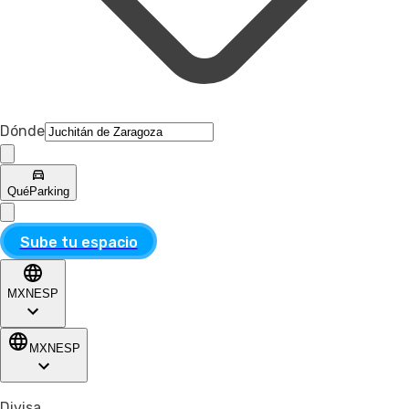
Dónde
Qué
Parking
Sube tu espacio
MXN
ESP
MXN
ESP
Divisa