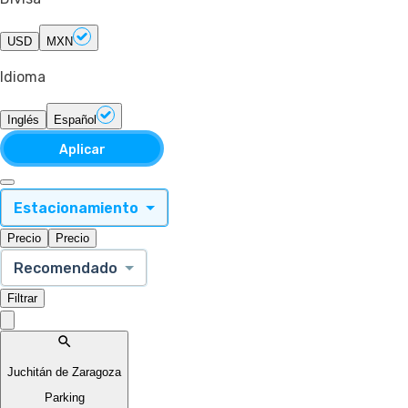
USD
MXN
Idioma
Inglés
Español
Aplicar
Estacionamiento
Precio
Precio
Recomendado
Filtrar
Juchitán de Zaragoza
Parking