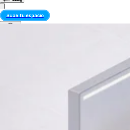
Sube tu espacio
MXN
ESP
MXN
ESP
Divisa
USD
MXN
Idioma
Inglés
Español
Aplicar