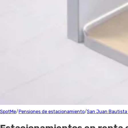
Estacionamiento
Precio
Precio
Recomendado
Filtrar
San Juan Bautista Tuxtepec
Parking
0 Estacionamientos
cerca de San Juan Bautista Tuxtepec
100% de los anfitriones están verificados.
SpotMe
/
Pensiones de estacionamiento
/
San Juan Bautista