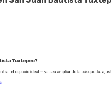
en San Juan Bautista Tuxte
tista Tuxtepec
?
trar el espacio ideal — ya sea ampliando la búsqueda, ajus
s
.