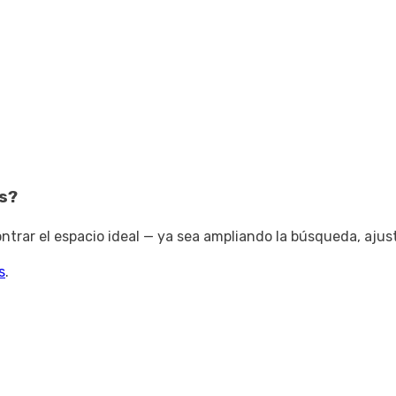
s
?
trar el espacio ideal — ya sea ampliando la búsqueda, ajus
s
.