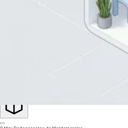
Inglés
Español
Aplicar
4 Tamaños seleccionados
Precio
Precio
Recomendado
Filtrar
Montemorelos
Mini Bodega