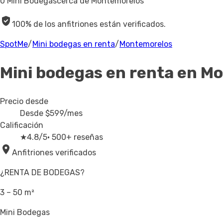
0 Mini Bodegas
cerca de Montemorelos
100% de los anfitriones están verificados.
SpotMe
/
Mini bodegas en renta
/
Montemorelos
Mini bodegas en renta
en Mo
Precio desde
Desde
$599
/mes
Calificación
★
4.8/5
· 500+ reseñas
Anfitriones verificados
¿RENTA DE BODEGAS?
3 – 50 m²
Mini Bodegas