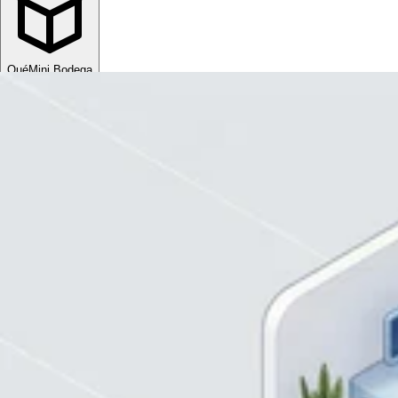
Qué
Mini Bodega
Sube tu espacio
MXN
ESP
MXN
ESP
Divisa
USD
MXN
Idioma