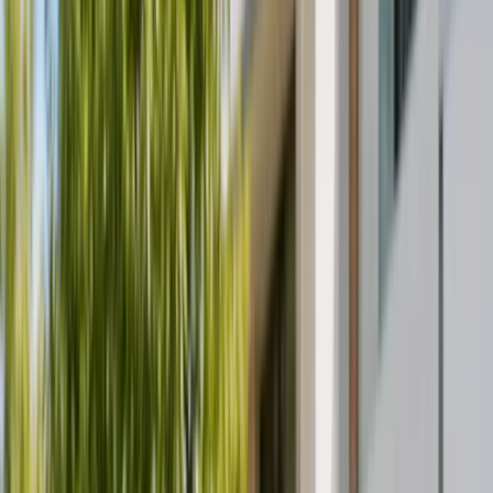
Dónde
Qué
Mini Bodega
Sube tu espacio
MXN
ESP