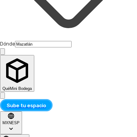
Dónde
Qué
Mini Bodega
Sube tu espacio
MXN
ESP