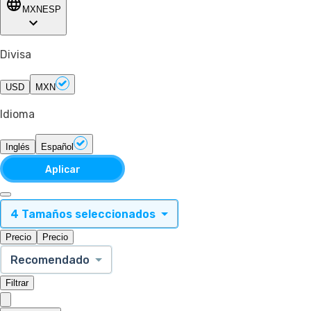
MXN
ESP
Divisa
USD
MXN
Idioma
Inglés
Español
Aplicar
4 Tamaños seleccionados
Precio
Precio
Recomendado
Filtrar