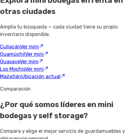
Explora mini bodegas en renta
en
otras ciudades
Amplía tu búsqueda — cada ciudad tiene su propio
inventario disponible.
Culiacán
Ver mini
Guamúchil
Ver mini
Guasave
Ver mini
Los Mochis
Ver mini
Mazatlán
Ubicación actual
Comparación
¿Por qué somos líderes en mini
bodegas y self storage?
Compara y elige el mejor servicio de guardamuebles y
almacenaje personal