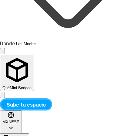
Dónde
Qué
Mini Bodega
Sube tu espacio
MXN
ESP