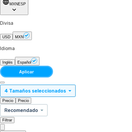
MXN
ESP
Divisa
USD
MXN
Idioma
Inglés
Español
Aplicar
4 Tamaños seleccionados
Precio
Precio
Recomendado
Filtrar