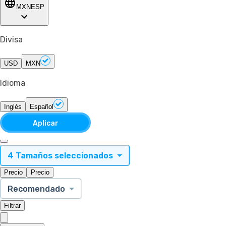
MXN
ESP
Divisa
USD
MXN
Idioma
Inglés
Español
Aplicar
4 Tamaños seleccionados
Precio
Precio
Recomendado
Filtrar