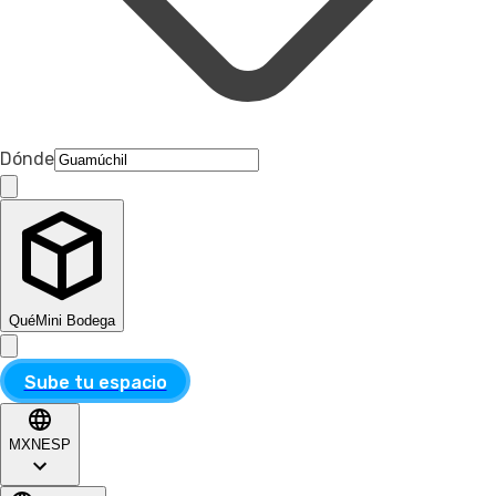
Dónde
Qué
Mini Bodega
Sube tu espacio
MXN
ESP