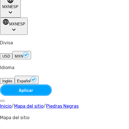
MXN
ESP
MXN
ESP
Divisa
USD
MXN
Idioma
Inglés
Español
Aplicar
Inicio
/
Mapa del sitio
/
Piedras Negras
Mapa del sitio