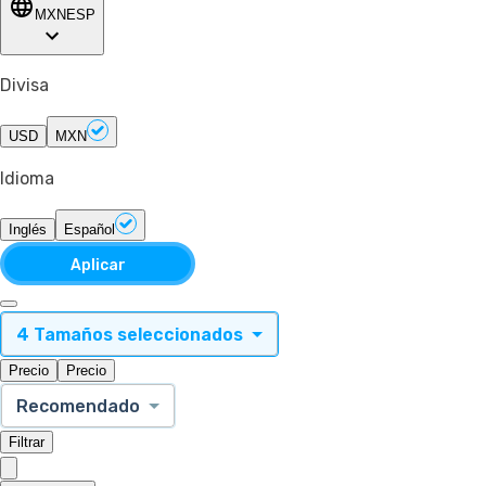
MXN
ESP
Divisa
USD
MXN
Idioma
Inglés
Español
Aplicar
4 Tamaños seleccionados
Precio
Precio
Recomendado
Filtrar