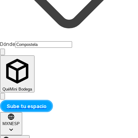
Dónde
Qué
Mini Bodega
Sube tu espacio
MXN
ESP