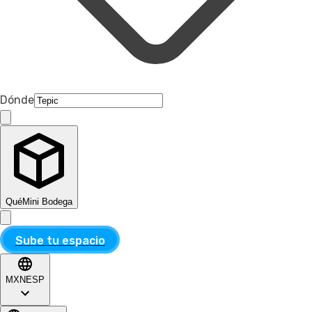
Dónde
Qué
Mini Bodega
Sube tu espacio
MXN
ESP