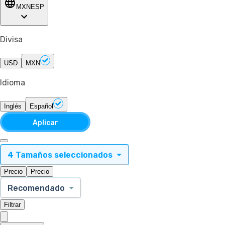
MXN
ESP
Divisa
USD
MXN
Idioma
Inglés
Español
Aplicar
4 Tamaños seleccionados
Precio
Precio
Recomendado
Filtrar